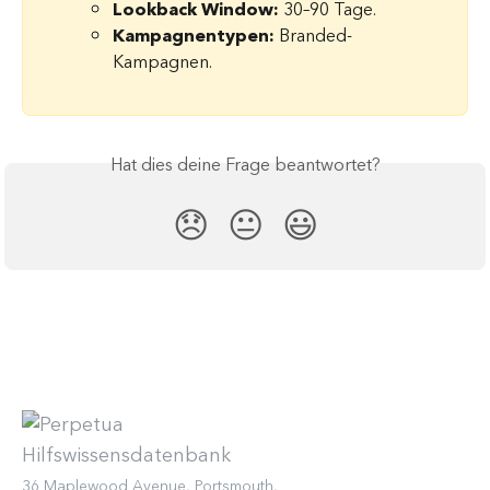
Lookback Window:
 30–90 Tage.
Kampagnentypen:
 Branded-
Kampagnen.
Hat dies deine Frage beantwortet?
😞
😐
😃
36 Maplewood Avenue, Portsmouth,