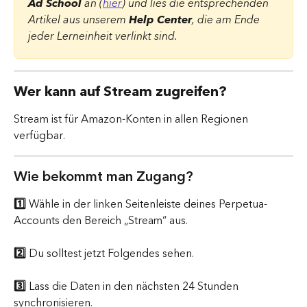
Ad School
 an (
hier
) und lies die entsprechenden 
Artikel aus unserem 
Help Center
, die am Ende 
jeder Lerneinheit verlinkt sind.
Wer kann auf Stream zugreifen?
Stream ist für Amazon-Konten in allen Regionen 
verfügbar.
Wie bekommt man Zugang? 
1️⃣
 Wähle in der linken Seitenleiste deines Perpetua-
Accounts den Bereich „Stream“ aus.
2️⃣
 Du solltest jetzt Folgendes sehen.
3️⃣
 Lass die Daten in den nächsten 24 Stunden 
synchronisieren.