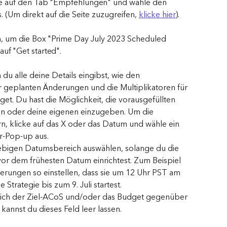
iste auf den Tab "Empfehlungen" und wähle den 
 (Um direkt auf die Seite zuzugreifen, 
klicke hier
).
en, um die Box "Prime Day July 2023 Scheduled 
uf "Get started". 
du alle deine Details eingibst, wie den 
 geplanten Änderungen und die Multiplikatoren für 
et. Du hast die Möglichkeit, die vorausgefüllten 
n oder deine eigenen einzugeben. Um die 
n, klicke auf das X oder das Datum und wähle ein 
-Pop-up aus. 
iebigen Datumsbereich auswählen, solange du die 
vor dem frühesten Datum einrichtest. Zum Beispiel 
rungen so einstellen, dass sie um 12 Uhr PST am 
 Strategie bis zum 9. Juli startest. 
sich der Ziel-ACoS und/oder das Budget gegenüber 
kannst du dieses Feld leer lassen.