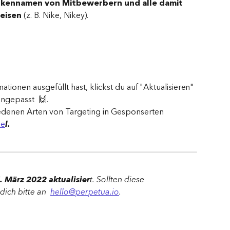
kennamen von Mitbewerbern und alle damit 
eisen
 (z. B. Nike, Nikey).
ationen ausgefüllt hast, klickst du auf "Aktualisieren" 
ngepasst  🙌.
edenen Arten von Targeting in Gesponserten 
ke
l.
. März 2022 aktualisier
t. Sollten diese 
ich bitte an  
hello@perpetua.io
.