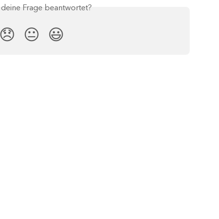
s deine Frage beantwortet?
😞
😐
😃