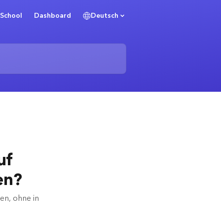
School
Dashboard
Deutsch
uf
en?
en, ohne in