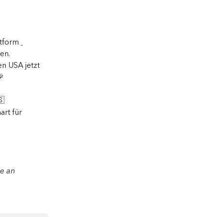
tform 
en. 
n USA jetzt 
🎉
🇸
rt für 
e an 