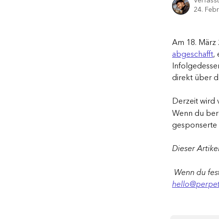
Verfass
24. Feb
Am 18. März 
abgeschafft
,
Infolgedessen
direkt über 
Derzeit wird 
Wenn du bere
gesponserte P
Dieser Artike
 Wenn du fest
hello@perpet