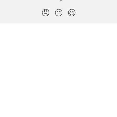
😞
😐
😃