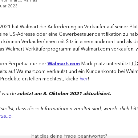
t von
Marco Varnas
ruar 2023
2021 hat Walmart die Anforderung an Verkäufer auf seiner Plat
 eine US-Adresse oder eine Gewerbesteueridentifikation zu hab
 können Verkäufer/innen mit Sitz in einem anderen Land als de
das Walmart-Verkäuferprogramm auf Walmart.com verkaufen. 
von Perpetua nur der 
Walmart.com
 Marktplatz unterstützt.🇺
its auf Walmart.com verkaufst und ein Kundenkonto bei Walma
rodukte erstellen möchtest, klicke 
hier
!
l wurde 
zuletzt am 8. Oktober 2021 aktualisiert.
stellst, dass diese Informationen veraltet sind, wende dich bitt
ua.io
.
Hat dies deine Frage beantwortet?