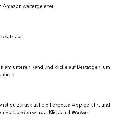
n Amazon weitergeleitet..
platz aus.
en am unteren Rand und klicke auf Bestätigen, um 
währen.
t, wirst du zurück auf die Perpetua-App geführt und 
ner verbunden wurde. Klicke auf 
Weiter
.