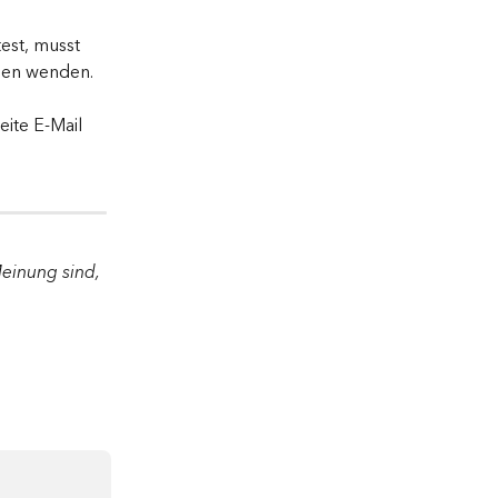
st, musst 
egen wenden.
ite E-Mail 
einung sind, 